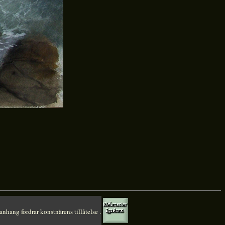
anhang fordrar konstnärens tillåtelse .