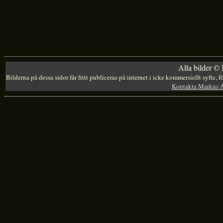
Alla bilder ©
Bilderna på dessa sidor får fritt publiceras på internet i icke kommersiellt syfte,
Kontakta Markus 