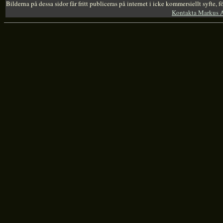
Bilderna på dessa sidor får fritt publiceras på internet i icke kommersiellt syfte,
Kontakta Markus 